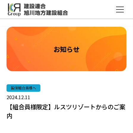
建設連合国民健康保険のホームページ
建設連合旭川地方建設組合
お知らせ
国保組合員様へ
2024.12.11
【組合員様限定】ルスツリゾートからのご案
内