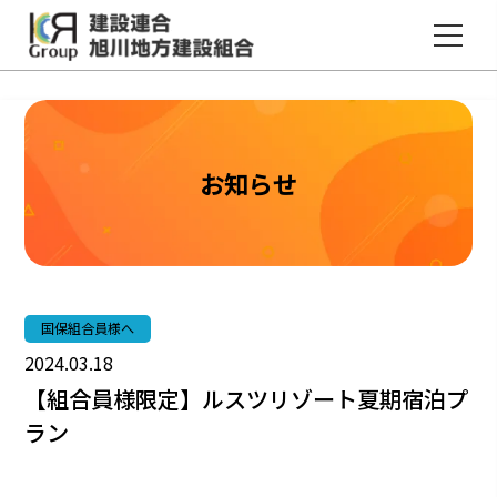
建設連合国民健康保険のホームページ
建設連合旭川地方建設組合
お知らせ
国保組合員様へ
2024.03.18
【組合員様限定】ルスツリゾート夏期宿泊プ
ラン