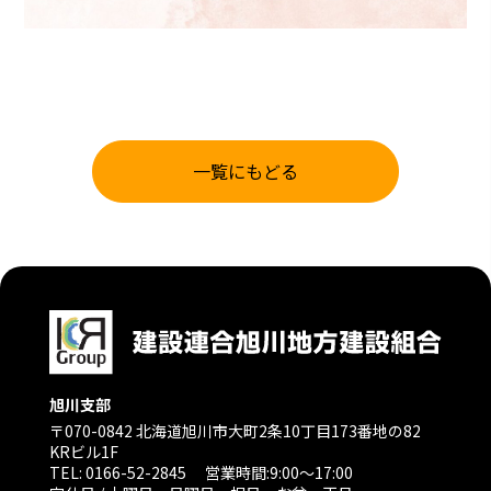
一覧にもどる
旭川支部
建設連合旭川地方建設組合
〒070-0842 北海道旭川市大町2条10丁目173番地の82
KRビル1F
TEL:
0166-52-2845
営業時間:9:00〜17:00